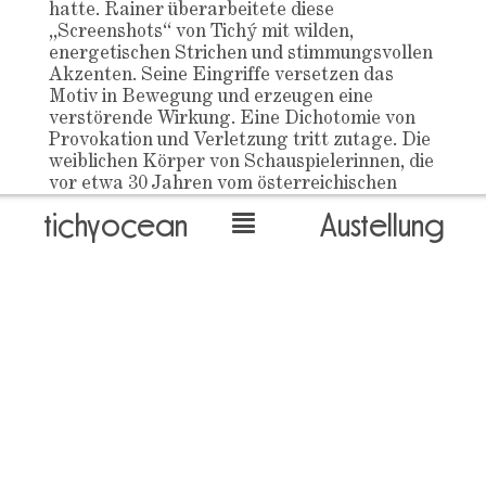
hatte. Rainer überarbeitete diese
„Screenshots“ von Tichý mit wilden,
energetischen Strichen und stimmungsvollen
Akzenten. Seine Eingriffe versetzen das
Motiv in Bewegung und erzeugen eine
verstörende Wirkung. Eine Dichotomie von
Provokation und Verletzung tritt zutage. Die
weiblichen Körper von Schauspielerinnen, die
vor etwa 30 Jahren vom österreichischen
Fernsehen ausgestrahlt und über die
tichyocean
Austellung
Luftwellen durch den Eisernen Vorhang
gefangen und in Silber gebannt wurden,
kehrten nach Österreich zurück, um von
Rainer übermalt zu werden. Die radikalen,
kompromisslosen Gesten des Malers
entfesseln ungebändigte Kraft und
verbinden Figuration und Abstraktion.
Jiří Kovanda
Der in Prag lebende Autodidakt Jiří Kovanda
(*1953) ist seit den 1970er Jahren für seine