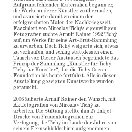
Aufgrund fehlender Materialien begann er,
die Werke anderer Künstler zu übermalen,
und avancierte damit zu einem der
erfolgreichsten Maler der Nachkriegszeit.
Fasziniert von Miroslav Tichýs eigenwilligen
Fotografien suchte Arnulf Rainer 1992 Tichý
auf, um Werke für seine Art-Brut-Sammlung
zu erwerben. Doch Tichý weigerte sich, etwas
zu verkaufen, und schlug stattdessen einen
Tausch vor. Dieser Austausch begründete das
Prinzip der Sammlung „Künstler für Tichý –
Tichý für Künstler“, das die Tichy Ocean
Foundation bis heute fortführt. Alle in dieser
Ausstellung gezeigten Kunstwerke wurden
getauscht.
2006 äußerte Arnulf Rainer den Wunsch, mit
Aktfotografien von Miroslav Tichý zu
arbeiten. Die Stiftung stellte ihm 27 Inkjet-
Drucke von Frauenfotografien zur
Verfügung, die Tichý im Laufe der Jahre von
seinem Fernsehbildschirm aufgenommen