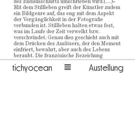
des Bildausschnitts umschrieben wird.(…)»
Mit dem Stillleben greift der Künstler zudem
ein Bildgenre auf, das eng mit dem Aspekt
der Vergänglichkeit in der Fotografie
verbunden ist. Stillleben halten etwas fest,
was im Laufe der Zeit verwelkt bzw.
verschwindet. Genau dies geschieht auch mit
dem Drücken des Auslösers, der den Moment
einfriert, bewahrt, aber auch des Lebens
beraubt. Die französische Bezeichung
«Nature morte» fasst dies treffend
tichyocean
Austellung
zusammen.
Neben diesen historischen Referenzen baut
Stefan Burger auch Anspielungen auf
Themen unserer heutigen Zeit ein, wie z.B.
bei der Arbeit «Vereinzelung». Der
schaufensterartige Aufbau wird von einer
gelöcherten Acrylglasscheibe geteilt, die an
die transparenten Trennwände erinnert, die
während der Pandemie an vielen Orten zum
Einsatz kamen. Die «Vereinzelung» einer
Socke, die beim Waschgang ihr Gegenüber