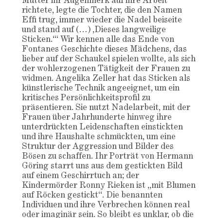
Mutter ihr Augenmerk auf ihre Arbeit
richtete, legte die Tochter, die den Namen
Effi trug, immer wieder die Nadel beiseite
und stand auf (…) ‚Dieses langweilige
Sticken.‘“ Wir kennen alle das Ende von
Fontanes Geschichte dieses Mädchens, das
lieber auf der Schaukel spielen wollte, als sich
der wohlerzogenen Tätigkeit der Frauen zu
widmen. Angelika Zeller hat das Sticken als
künstlerische Technik angeeignet, um ein
kritisches Persönlichkeitsprofil zu
präsentieren. Sie nutzt Nadelarbeit, mit der
Frauen über Jahrhunderte hinweg ihre
unterdrückten Leidenschaften einstickten
und ihre Haushalte schmückten, um eine
Struktur der Aggression und Bilder des
Bösen zu schaffen. Ihr Porträt von Hermann
Göring starrt uns aus dem gestickten Bild
auf einem Geschirrtuch an; der
Kindermörder Ronny Rieken ist „mit Blumen
auf Röcken gestickt“. Die benannten
Individuen und ihre Verbrechen können real
oder imaginär sein. So bleibt es unklar, ob die