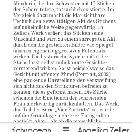
Mörderin, die ihre Schwester mit 17 Stichen
der Schere tötete, tatsächlich existierte. Im
Vergleich dazu macht die klar sichtbare
Technik den gewalttätigen Akt des Stichens
auf unheimliche Weise gegenwärtig. In
Zellers Werk verliert das Sticken seine
Unschuld und wird zu einem surrogaten Akt,
durch den die gestickten Bilder wie Spiegel
unseres eigenen aggressiven Potentials
wirken. Die hysterische Synchronität der
Stiche lässt selbst unbekannte Gesichter
verstörend wirken. So ist beispielsweise das
Gesicht mit offenem Mund (Portrait, 2002)
eine packende Darstellung der Verzweiflung,
sich nicht aus den Strukturen befreien zu
können, die es geformt haben. Die Stiche
scheinen die Emotionen der schreienden
Frau merkwürdig zurückzuhalten. Das Werk,
das Teil der Serie „Vier Porträts“ ist, wurde
auf der Grundlage mehrerer Fotografien
gestickt, aber – als ob die menschliche
tichyocean
Angelika Zeller
Handlung des Verschmelzens in einem