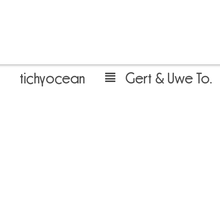
tichyocean
Gert & Uwe Tobias