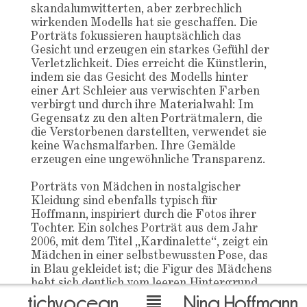
skandalumwitterten, aber zerbrechlich
wirkenden Modells hat sie geschaffen. Die
Porträts fokussieren hauptsächlich das
Gesicht und erzeugen ein starkes Gefühl der
Verletzlichkeit. Dies erreicht die Künstlerin,
indem sie das Gesicht des Modells hinter
einer Art Schleier aus verwischten Farben
verbirgt und durch ihre Materialwahl: Im
Gegensatz zu den alten Porträtmalern, die
die Verstorbenen darstellten, verwendet sie
keine Wachsmalfarben. Ihre Gemälde
erzeugen eine ungewöhnliche Transparenz.
Porträts von Mädchen in nostalgischer
Kleidung sind ebenfalls typisch für
Hoffmann, inspiriert durch die Fotos ihrer
Tochter. Ein solches Porträt aus dem Jahr
2006, mit dem Titel „Kardinalette“, zeigt ein
Mädchen in einer selbstbewussten Pose, das
in Blau gekleidet ist; die Figur des Mädchens
hebt sich deutlich vom leeren Hintergrund
tichyocean
Nina Hoffmann
ab, der nur aus grünlich-braunen Farben