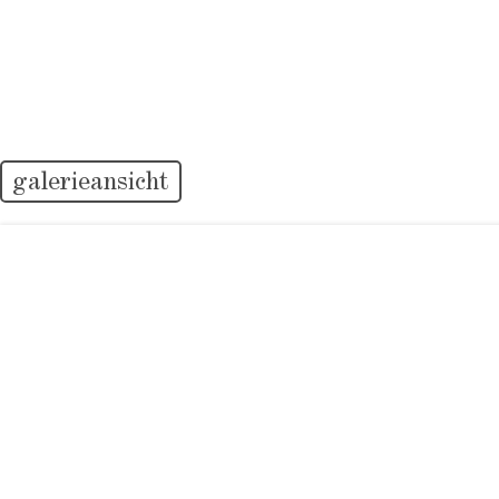
galerieansicht
tichyocea
Lessingstrass
8002 Züric
Schweiz