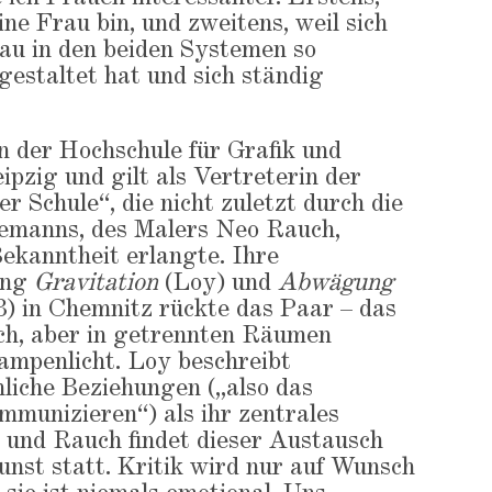
eine Frau bin, und zweitens, weil sich
rau in den beiden Systemen so
 gestaltet hat und sich ständig
n der Hochschule für Grafik und
ipzig und gilt als Vertreterin der
r Schule“, die nicht zuletzt durch die
emanns, des Malers Neo Rauch,
Bekanntheit erlangte. Ihre
ung
Gravitation
(Loy) und
Abwägung
3) in Chemnitz rückte das Paar – das
ch, aber in getrennten Räumen
Rampenlicht. Loy beschreibt
liche Beziehungen („also das
munizieren“) als ihr zentrales
 und Rauch findet dieser Austausch
unst statt. Kritik wird nur auf Wunsch