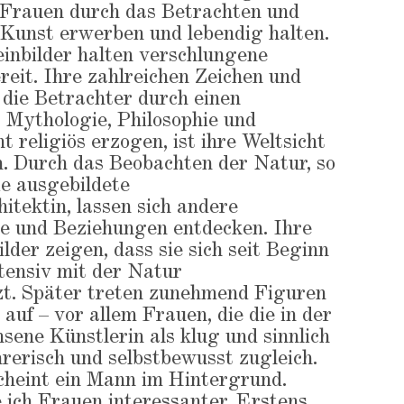
 Frauen durch das Betrachten und
Kunst erwerben und lebendig halten.
inbilder halten verschlungene
eit. Ihre zahlreichen Zeichen und
die Betrachter durch einen
 Mythologie, Philosophie und
 religiös erzogen, ist ihre Weltsicht
h. Durch das Beobachten der Natur, so
e ausgebildete
itektin, lassen sich andere
und Beziehungen entdecken. Ihre
lder zeigen, dass sie sich seit Beginn
ntensiv mit der Natur
zt. Später treten zunehmend Figuren
auf – vor allem Frauen, die die in der
ene Künstlerin als klug und sinnlich
hrerisch und selbstbewusst zugleich.
cheint ein Mann im Hintergrund.
 ich Frauen interessanter. Erstens,