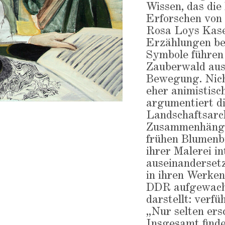
Wissen, das die
Erforschen von 
Rosa Loys Kase
Erzählungen ber
Symbole führen 
Zauberwald aus
Bewegung. Nicht
eher animistisc
argumentiert di
Landschaftsarch
Zusammenhänge 
frühen Blumenbi
ihrer Malerei i
auseinanderset
in ihren Werken 
DDR aufgewachs
darstellt: verfü
„Nur selten ers
Insgesamt finde