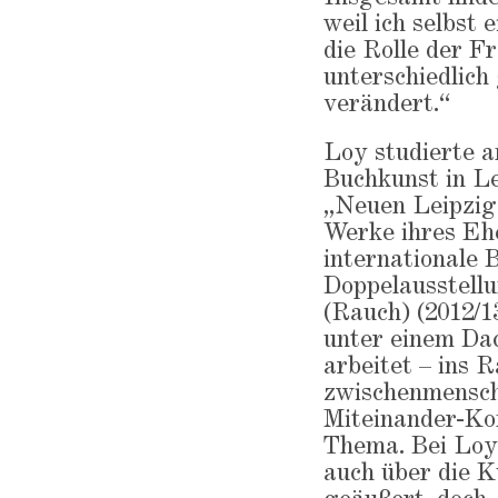
weil ich selbst 
die Rolle der F
unterschiedlich
verändert.“
Loy studierte a
Buchkunst in Le
„Neuen Leipzige
Werke ihres Eh
internationale 
Doppelausstell
(Rauch) (2012/1
unter einem Da
arbeitet – ins 
zwischenmensch
Miteinander-Kom
Thema. Bei Loy
auch über die K