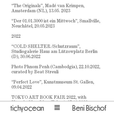
“The Originals”, Madé van Krimpen,
Amsterdam (NL), 13.05. 2023
“Der 01.01.3000 ist ein Mittwoch”, Smallville,
Neuchâtel, 20.05.2023
2022
“COLD SHELTER /Schutzraum”,
Studiogalerie Haus am Lützowplatz Berlin
(D), 30.06.2022
Photo Phnom Penh (Cambodgia), 22.10.2022,
curated by Beat Streuli
“Perfect Love”, Kunstmuseum St. Gallen,
09.04.2022
TOKYO ART BOOK FAIR 2022, with
Utrecht/Now Idea (Tokyo), 27.10.2022
tichyocean
Beni Bischof
“Archeological Extravaganza: Money and its